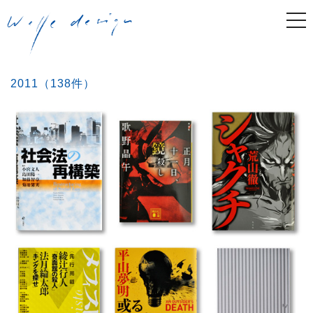
togg
navi
Post
2011（138件）
navigation