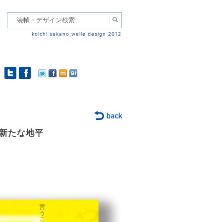
koichi sakano,welle design 2012
新たな地平