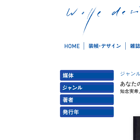
ジャン
あなた
知念実希