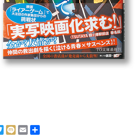
acebook
Twitter
Mixi
Email
共