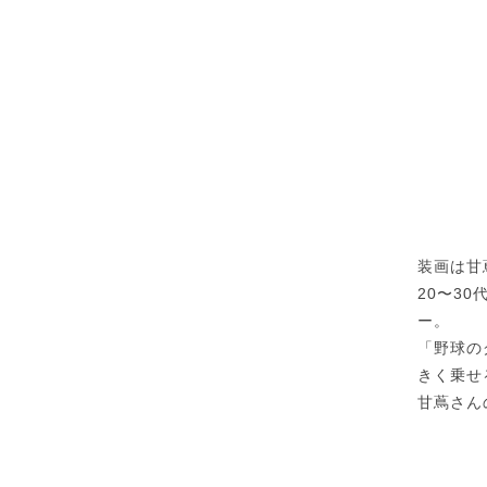
装画は甘
20〜3
ー。
「野球の
きく乗せ
甘蔦さん