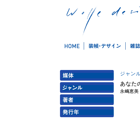
ジャン
あなた
永嶋恵美