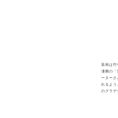
装画は竹
凄腕の「
ーターさ
れるよう
のグラデ