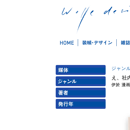
ジャン
え、社
伊於 漫