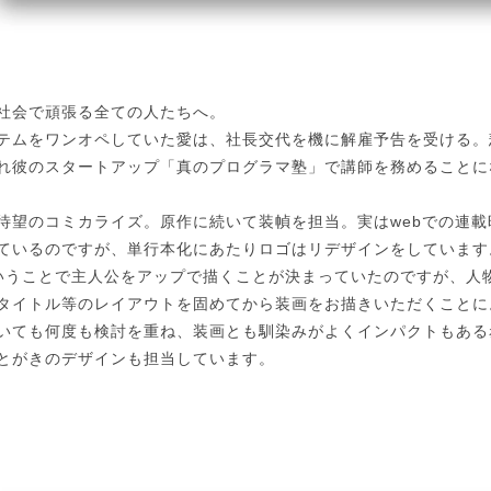
社会で頑張る全ての人たちへ。
テムをワンオペしていた愛は、社長交代を機に解雇予告を受ける。
れ彼のスタートアップ「真のプログラマ塾」で講師を務めることに
待望のコミカライズ。原作に続いて装幀を担当。実はwebでの連
ているのですが、単行本化にあたりロゴはリデザインをしています
いうことで主人公をアップで描くことが決まっていたのですが、人
タイトル等のレイアウトを固めてから装画をお描きいただくことに
いても何度も検討を重ね、装画とも馴染みがよくインパクトもある
とがきのデザインも担当しています。