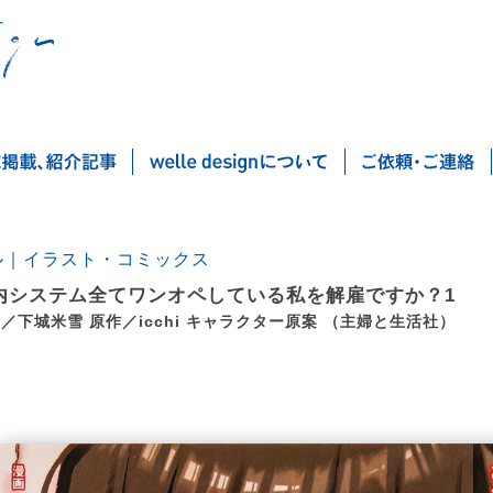
ル｜イラスト・コミックス
内システム全てワンオペしている私を解雇ですか？1
画／下城米雪 原作／icchi キャラクター原案 （主婦と生活社）