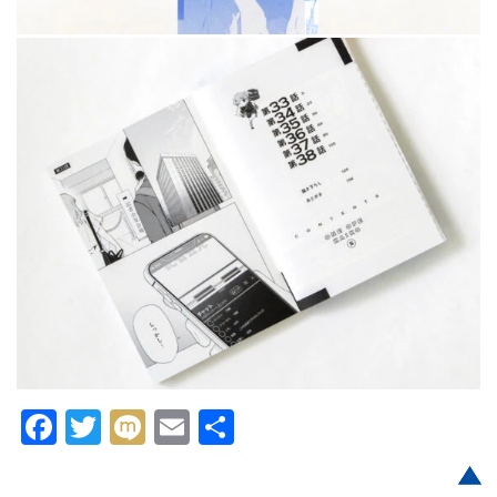
Facebook
Twitter
Mixi
Email
共
有