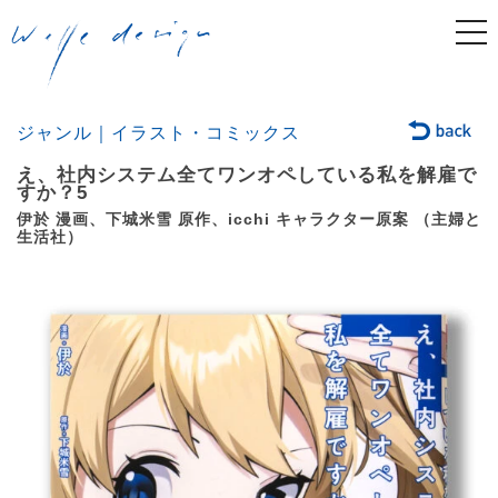
togg
navi
ジャンル｜イラスト・コミックス
え、社内システム全てワンオペしている私を解雇で
すか？5
伊於 漫画、下城米雪 原作、icchi キャラクター原案 （主婦と
生活社）