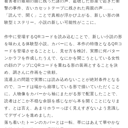
被害者の最期の曲に残った謎の声、盗聴した部屋で起きた衝
撃の事件、古いカセットテープに残された両親の声……。
「読んで、聞く」ことで真相が浮かび上がる、新しい形の体
験型ミステリー。小説の新しい可能性がここに。
作中に登場するQRコードを読み込むことで、新しい小説の形
を味わえる体験型小説。カバーにも、本作の特徴となるQRコ
ードを登場させることとし、見せ方を検討。実際に何パター
ンかラフを作成したうえで、なにかを聞こうとしている女性
の顔のアップにQRコードを重ねる形の装画とすることを決
め、調さんに作画をご依頼。
流通上の問題で実際には読み込めないことが絶対条件となる
ので、コードは端から崩壊している形で描いていただくこと
に。人物像をカバーから袖にまたがる形で配置したことで、
読者はどこか不穏な余韻を感じながら本を開くことになりま
す。とは言え、あまりホラーっぽく見えすぎないよう意識し
てデザインを進めました。
落ち着いたトーンのカバーとは一転、帯にはあえて華やかな