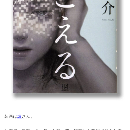
装画は
調
さん。