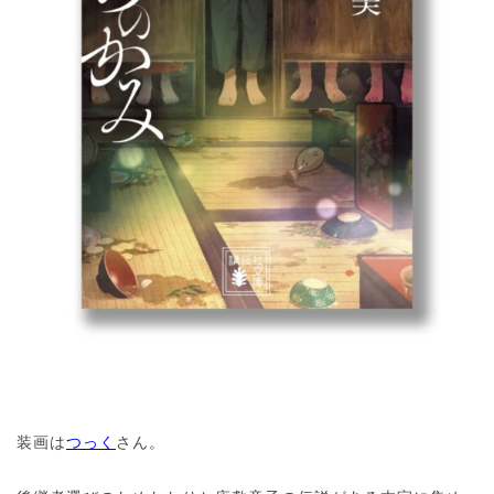
装画は
つっく
さん。