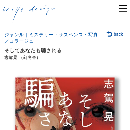
togg
navi
ジャンル｜ミステリー・サスペンス・写真
／コラージュ
そしてあなたも騙される
志駕晃 （幻冬舎）