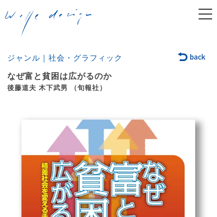
togg
navi
ジャンル｜社会・グラフィック
なぜ富と貧困は広がるのか
後藤道夫 木下武男 （旬報社）