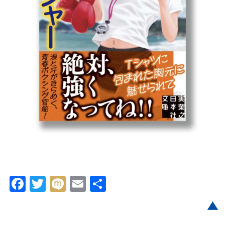
Facebook
Twitter
Mixi
Email
共
有