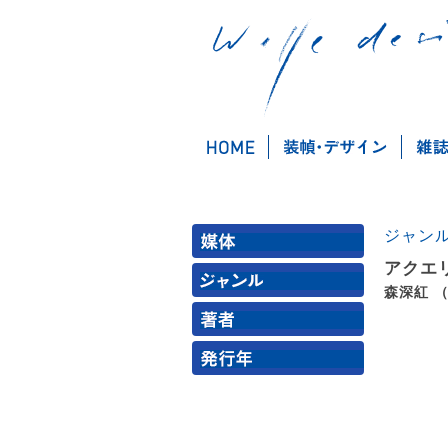
ジャン
アクエ
森深紅 