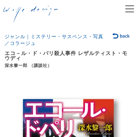
togg
navi
ジャンル｜ミステリー・サスペンス・写真
／コラージュ
エコ－ル・ド・パリ殺人事件 レザルティスト・モ
ウディ
深水黎一郎 （講談社）