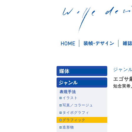
ジャン
エゴサ
知念実希
表現手法
イラスト
写真／コラージュ
タイポグラフィ
グラフィック
造形物