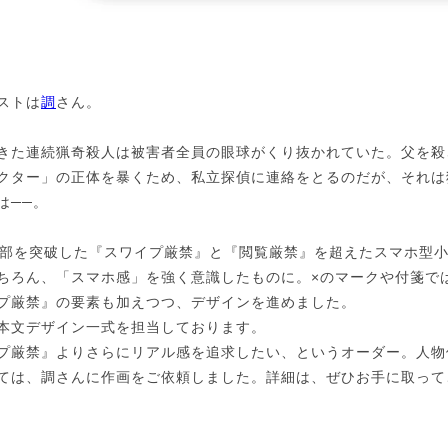
ストは
調
さん。
きた連続猟奇殺人は被害者全員の眼球がくり抜かれていた。父を殺
クター」の正体を暴くため、私立探偵に連絡をとるのだが、それは
は──。
万部を突破した『スワイプ厳禁』と『閲覧厳禁』を超えたスマホ型
ちろん、「スマホ感」を強く意識したものに。×のマークや付箋で
プ厳禁』の要素も加えつつ、デザインを進めました。
本文デザイン一式を担当しております。
プ厳禁』よりさらにリアル感を追求したい、というオーダー。人物
ては、調さんに作画をご依頼しました。詳細は、ぜひお手に取って