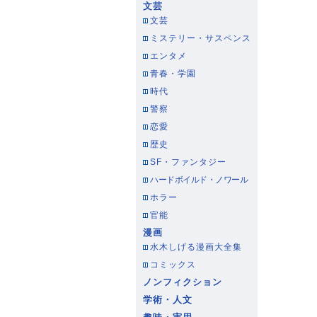
文芸
文芸
ミステリー・サスペンス
エンタメ
青春・学園
時代
警察
恋愛
歴史
SF・ファンタジー
ハードボイルド・ノワール
ホラー
官能
漫画
水木しげる漫画大全集
コミックス
ノンフィクション
学術・人文