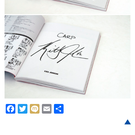
Facebook
Twitter
Mixi
Email
共
有