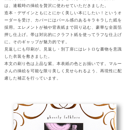
は、連載時の挿絵を贅沢に使わせていただきました。
造本・デザインともにとにかく美しい本にしたい！というオ
ーダーを受け、カバーにはパール感のあるキラキラした紙を
採用。エレメントが袖や背表紙まで回り込む、豪華な全面箔
押し仕上げ。帯は対比的にクラフト紙を使ってラフな仕上げ
に。そのギャップが魅力的です。
見返しにも印刷が。見返し・別丁扉にはレトロな書物を意識
した衣装を敷きました。
本文の刷り色は上品な紫。本表紙の色とお揃いです。マルー
さんの挿絵を可能な限り美しく見せられるよう、再現性に配
慮した補正を行っています。