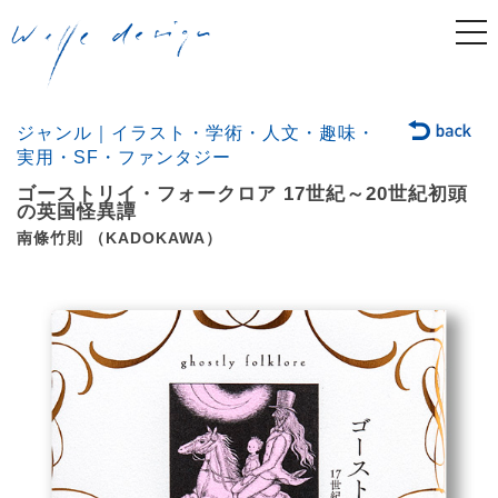
togg
navi
ジャンル｜イラスト・学術・人文・趣味・
実用・SF・ファンタジー
ゴーストリイ・フォークロア 17世紀～20世紀初頭
の英国怪異譚
南條竹則 （KADOKAWA）