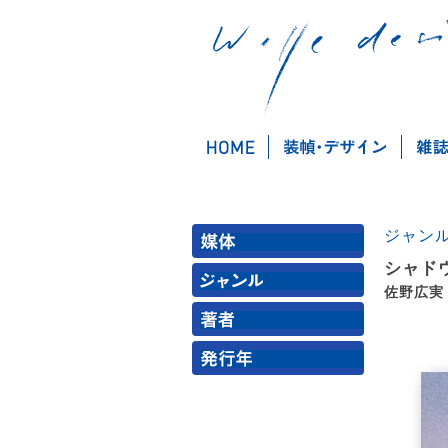
ジャン
シャド
佐野広実