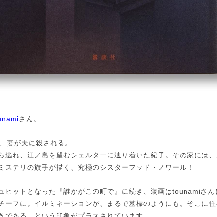
unami
さん。
人、妻が夫に殺される。
ら逃れ、江ノ島を望むシェルターに辿り着いた紀子。その家には、
ミステリの旗手が描く、究極のシスターフッド・ノワール！
ュヒットとなった『誰かがこの町で』に続き、装画はtounamiさ
チーフに。イルミネーションが、まるで墓標のようにも。そこに住
きである」という印象がプラスされています。