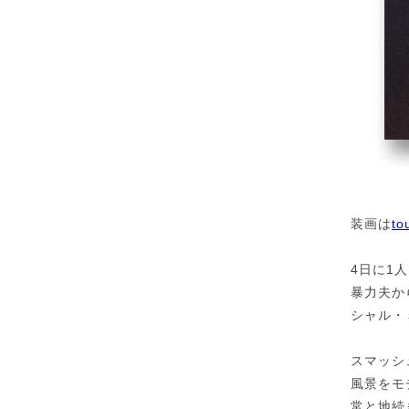
装画は
to
4日に1
暴力夫か
シャル・
スマッシ
風景をモ
常と地続