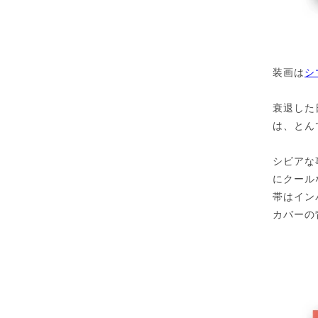
装画は
シ
衰退した
は、とん
シビアな
にクール
帯はイン
カバーの