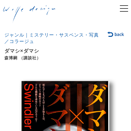
togg
navi
ジャンル｜ミステリー・サスペンス・写真
／コラージュ
ダマシ×ダマシ
森博嗣 （講談社）