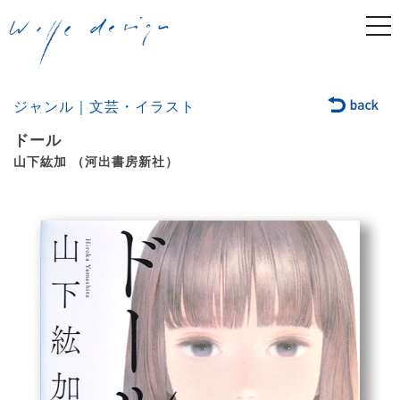
togg
navi
ジャンル｜文芸・イラスト
ドール
山下紘加 （河出書房新社）