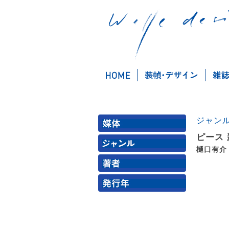
ジャン
ピース
樋口有介