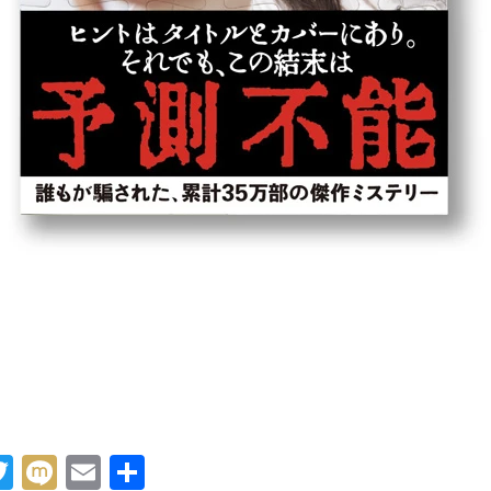
acebook
Twitter
Mixi
Email
共