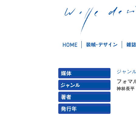
ジャン
フォマ
神林長平