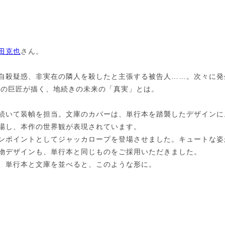
田克也
さん。
の自殺疑惑、非実在の隣人を殺したと主張する被告人……。次々に
界の巨匠が描く、地続きの未来の「真実」とは。
続いて装幀を担当。文庫のカバーは、単行本を踏襲したデザインに
場し、本作の世界観が表現されています。
ンポイントとしてジャッカロープを登場させました。キュートな姿
物デザインも、単行本と同じものをご採用いただきました。
、単行本と文庫を並べると、このような形に。