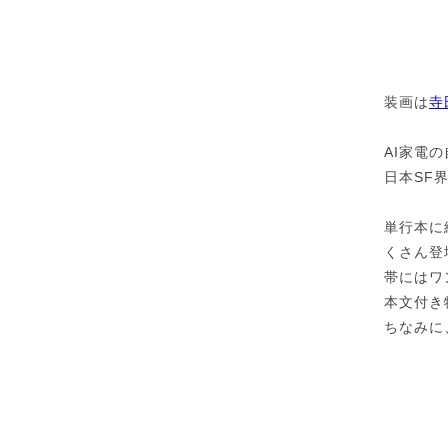
装画は
寺
AI家電
日本SF
単行本に
くさん登
帯にはワ
本文付き
ちなみに