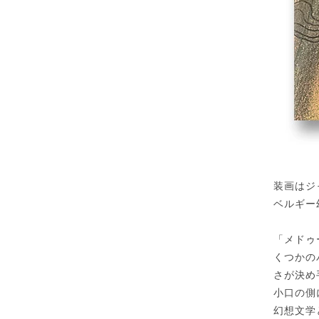
装画はジ
ベルギー
「メドゥ
くつかの
さが決め
小口の側
幻想文学