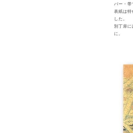
バー・帯
表紙は特
した。
別丁扉に
に。