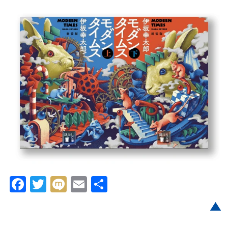
Facebook
Twitter
Mixi
Email
共
有