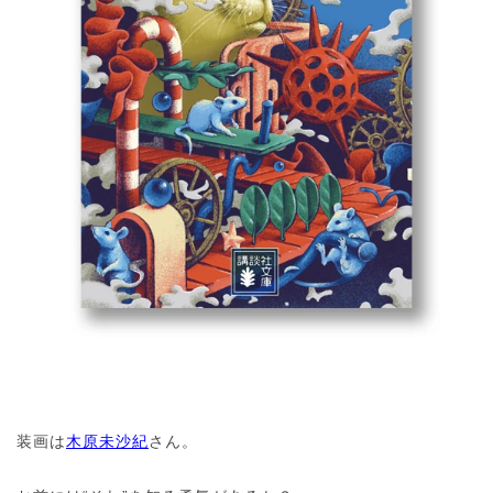
装画は
木原未沙紀
さん。