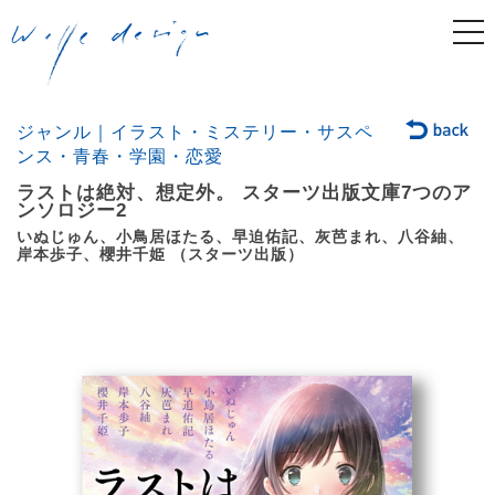
togg
navi
ジャンル｜イラスト・ミステリー・サスペ
ンス・青春・学園・恋愛
ラストは絶対、想定外。 スターツ出版文庫7つのア
ンソロジー2
いぬじゅん、小鳥居ほたる、早迫佑記、灰芭まれ、八谷紬、
岸本歩子、櫻井千姫 （スターツ出版）