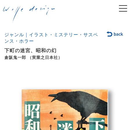
togg
navi
ジャンル｜イラスト・ミステリー・サスペ
ンス・ホラー
下町の迷宮、昭和の幻
倉阪鬼一郎 （実業之日本社）