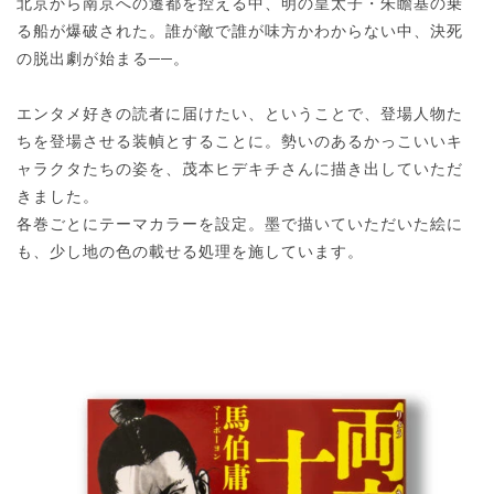
北京から南京への遷都を控える中、明の皇太子・朱瞻基の乗
る船が爆破された。誰が敵で誰が味方かわからない中、決死
の脱出劇が始まる──。
エンタメ好きの読者に届けたい、ということで、登場人物た
ちを登場させる装幀とすることに。勢いのあるかっこいいキ
ャラクタたちの姿を、茂本ヒデキチさんに描き出していただ
きました。
各巻ごとにテーマカラーを設定。墨で描いていただいた絵に
も、少し地の色の載せる処理を施しています。