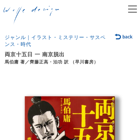
togg
navi
ジャンル｜イラスト・ミステリー・サスペ
ンス・時代
両京十五日 一 南京脱出
馬伯庸 著／齊藤正高・泊功 訳 （早川書房）