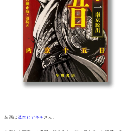
装画は
茂本ヒデキチ
さん。