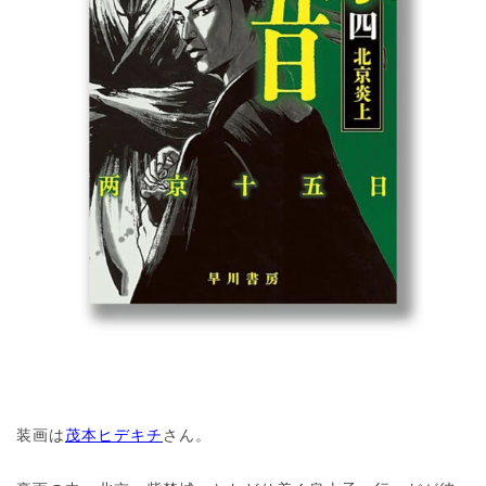
装画は
茂本ヒデキチ
さん。