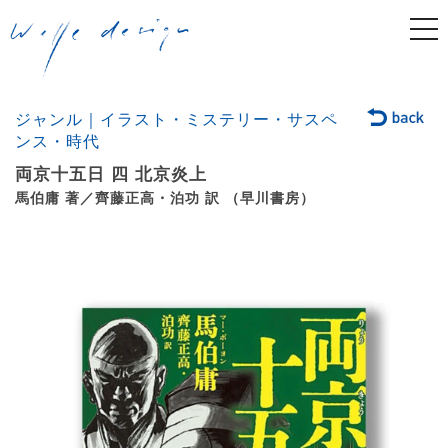
togg
navi
ジャンル｜イラスト・ミステリー・サスペ
ンス・時代
両京十五日 四 北京炎上
馬伯庸 著／齊藤正高・泊功 訳 （早川書房）