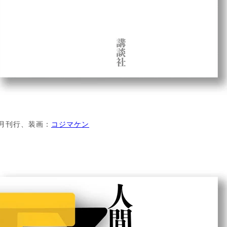
9月刊行、装画：
コジマケン