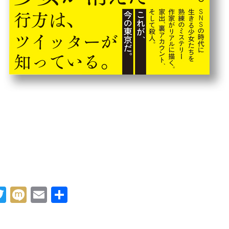
acebook
Twitter
Mixi
Email
共
有