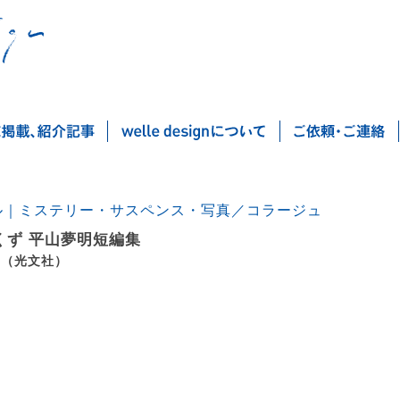
ル｜ミステリー・サスペンス・写真／コラージュ
くず 平山夢明短編集
 （光文社）