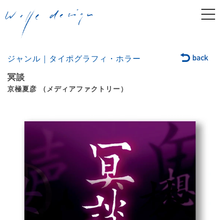
togg
navi
ジャンル｜タイポグラフィ・ホラー
冥談
京極夏彦 （メディアファクトリー）