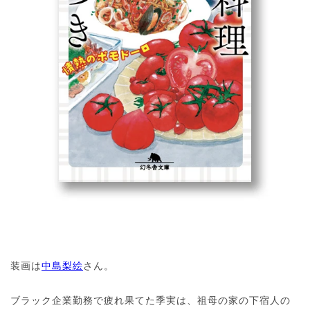
装画は
中島梨絵
さん。
ブラック企業勤務で疲れ果てた季実は、祖母の家の下宿人の