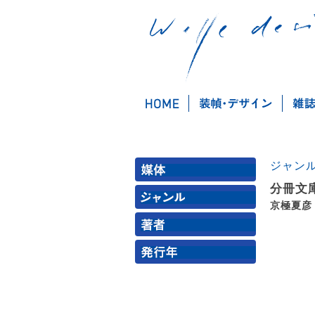
ジャン
分冊文
京極夏彦