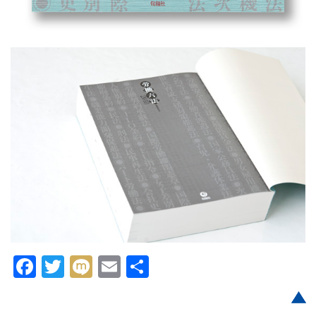
Facebook
Twitter
Mixi
Email
共
有