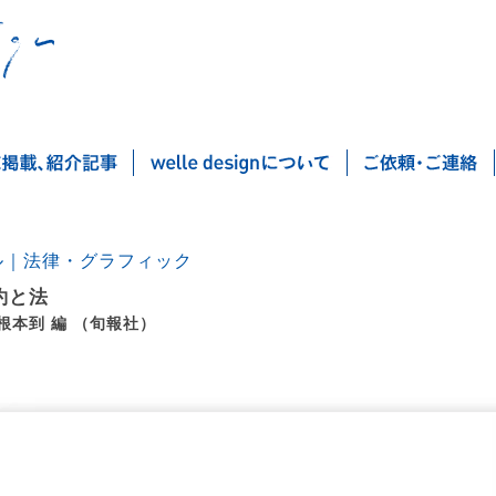
ル｜法律・グラフィック
約と法
根本到 編 （旬報社）