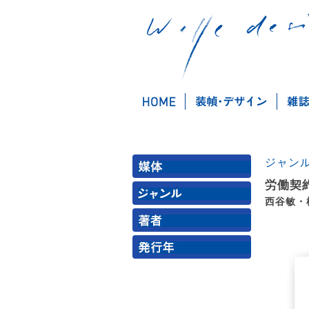
ジャン
労働契
西谷敏・