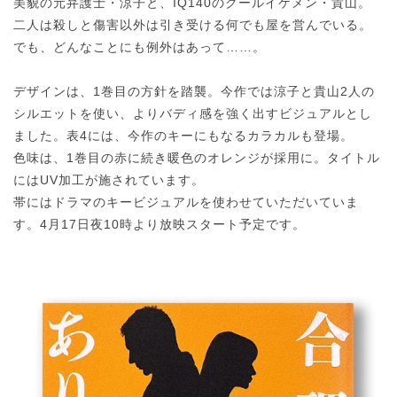
美貌の元弁護士・涼子と、IQ140のクールイケメン・貴山。
二人は殺しと傷害以外は引き受ける何でも屋を営んでいる。
でも、どんなことにも例外はあって……。
デザインは、1巻目の方針を踏襲。今作では涼子と貴山2人の
シルエットを使い、よりバディ感を強く出すビジュアルとし
ました。表4には、今作のキーにもなるカラカルも登場。
色味は、1巻目の赤に続き暖色のオレンジが採用に。タイトル
にはUV加工が施されています。
帯にはドラマのキービジュアルを使わせていただいていま
す。4月17日夜10時より放映スタート予定です。