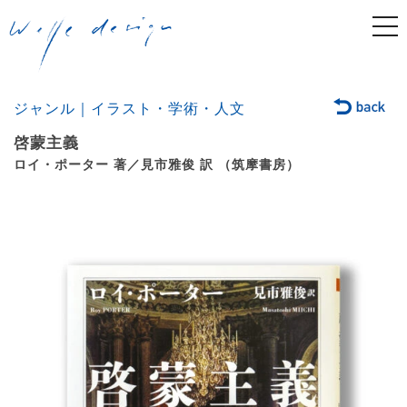
togg
navi
ジャンル｜イラスト・学術・人文
啓蒙主義
ロイ・ポーター 著／見市雅俊 訳 （筑摩書房）