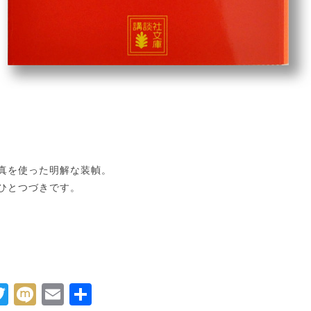
真を使った明解な装幀。
ひとつづきです。
acebook
Twitter
Mixi
Email
共