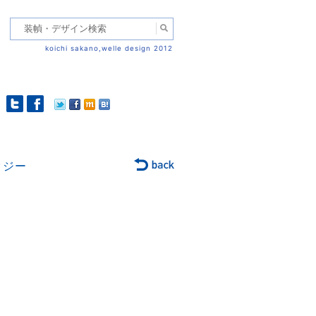
koichi sakano,welle design 2012
タジー