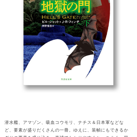
潜水艦、アマゾン、吸血コウモリ、ナチス＆日本軍などな
ど、要素が盛りだくさんの一冊。ゆえに、装幀にもできるか