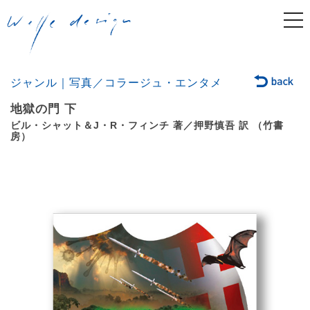
togg
navi
ジャンル｜写真／コラージュ・エンタメ
地獄の門 下
ビル・シャット＆J・R・フィンチ 著／押野慎吾 訳 （竹書
房）