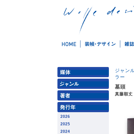
ジャン
ラー
墓頭
真藤順丈
2026
2025
2024