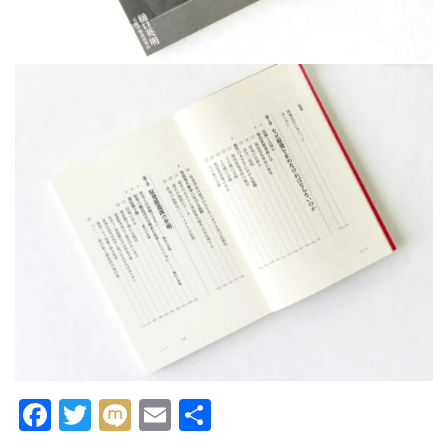
Facebook
Twitter
Mixi
Email
共
有