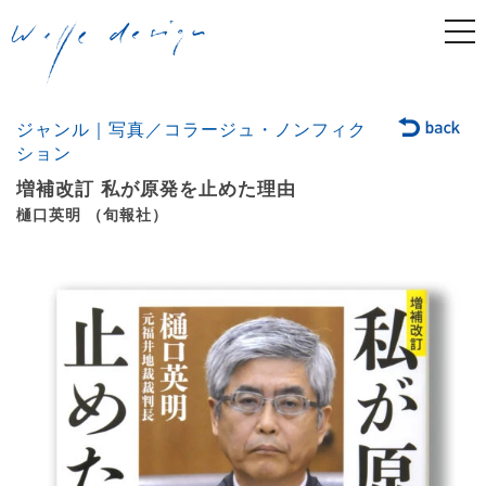
togg
navi
ジャンル｜写真／コラージュ・ノンフィク
ション
増補改訂 私が原発を止めた理由
樋口英明 （旬報社）