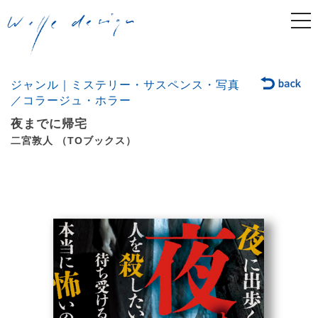
togg
navi
ジャンル｜ミステリー・サスペンス・写真
／コラージュ・ホラー
夜までに帰宅
二宮敦人 （TOブックス）