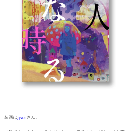
装画は
jyari
さん。