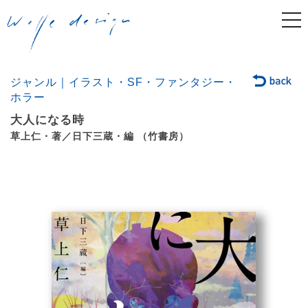
togg
navi
ジャンル｜イラスト・SF・ファンタジー・
ホラー
大人になる時
草上仁・著／日下三蔵・編 （竹書房）