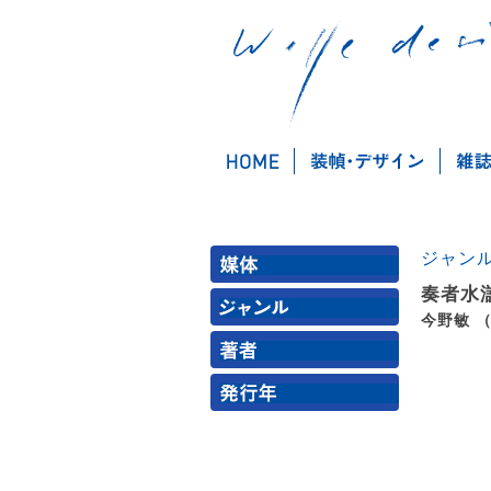
ジャン
奏者水
今野敏 