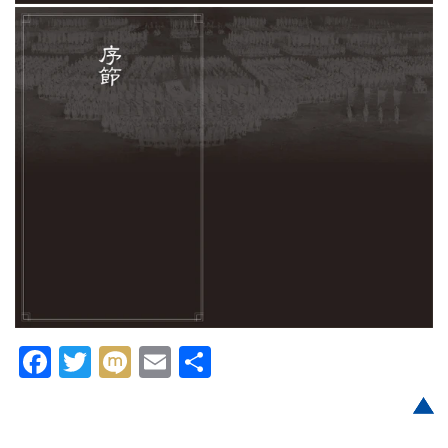
Facebook
Twitter
Mixi
Email
共
有