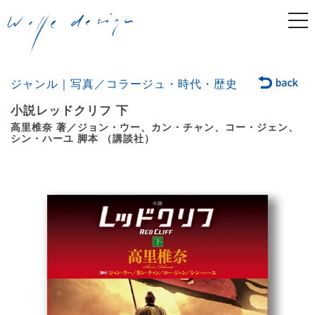
togg
navi
ジャンル｜写真／コラージュ・時代・歴史
小説レッドクリフ 下
高里椎奈 著／ジョン・ウー、カン・チャン、コー・ジェン、
シン・ハーユ 脚本 （講談社）