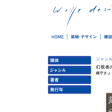
ジャン
幻視者の曇
織守きょ