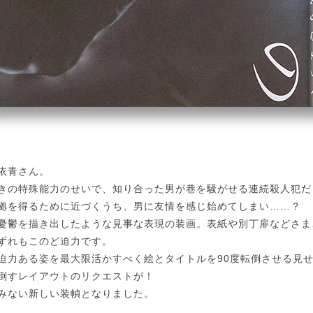
依青さん。
きの特殊能力のせいで、知り合った男が巷を騒がせる連続殺人犯だ
拠を得るために近づくうち、男に友情を感じ始めてしまい……？
憂鬱を描き出したような見事な表現の装画。表紙や別丁扉などさま
ずれもこのど迫力です。
迫力ある姿を最大限活かすべく絵とタイトルを90度転倒させる見
倒すレイアウトのリクエストが！
みない新しい装幀となりました。