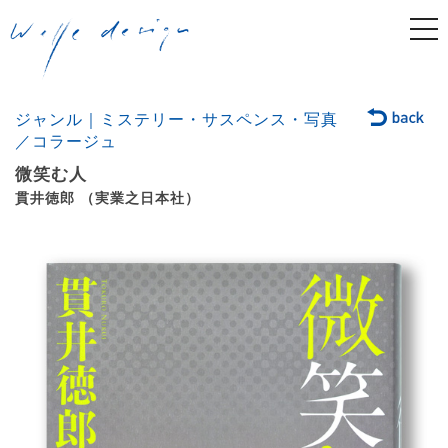
togg
navi
ジャンル｜ミステリー・サスペンス・写真
／コラージュ
微笑む人
貫井徳郎 （実業之日本社）